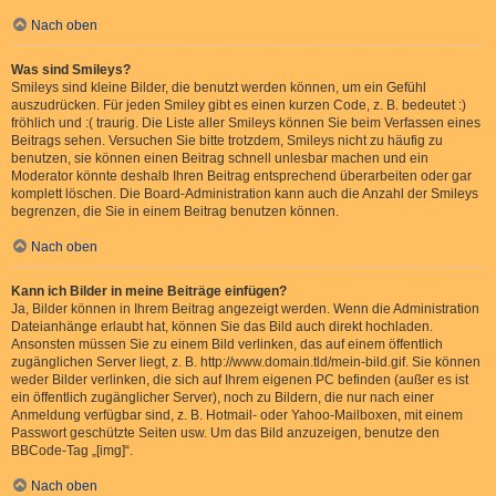
Nach oben
Was sind Smileys?
Smileys sind kleine Bilder, die benutzt werden können, um ein Gefühl
auszudrücken. Für jeden Smiley gibt es einen kurzen Code, z. B. bedeutet :)
fröhlich und :( traurig. Die Liste aller Smileys können Sie beim Verfassen eines
Beitrags sehen. Versuchen Sie bitte trotzdem, Smileys nicht zu häufig zu
benutzen, sie können einen Beitrag schnell unlesbar machen und ein
Moderator könnte deshalb Ihren Beitrag entsprechend überarbeiten oder gar
komplett löschen. Die Board-Administration kann auch die Anzahl der Smileys
begrenzen, die Sie in einem Beitrag benutzen können.
Nach oben
Kann ich Bilder in meine Beiträge einfügen?
Ja, Bilder können in Ihrem Beitrag angezeigt werden. Wenn die Administration
Dateianhänge erlaubt hat, können Sie das Bild auch direkt hochladen.
Ansonsten müssen Sie zu einem Bild verlinken, das auf einem öffentlich
zugänglichen Server liegt, z. B. http://www.domain.tld/mein-bild.gif. Sie können
weder Bilder verlinken, die sich auf Ihrem eigenen PC befinden (außer es ist
ein öffentlich zugänglicher Server), noch zu Bildern, die nur nach einer
Anmeldung verfügbar sind, z. B. Hotmail- oder Yahoo-Mailboxen, mit einem
Passwort geschützte Seiten usw. Um das Bild anzuzeigen, benutze den
BBCode-Tag „[img]“.
Nach oben