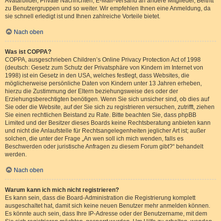
Avatarbilder, Private Nachrichten, E-Mail-Versand an andere Mitglieder, Beitritt
zu Benutzergruppen und so weiter. Wir empfehlen Ihnen eine Anmeldung, da
sie schnell erledigt ist und Ihnen zahlreiche Vorteile bietet.
Nach oben
Was ist COPPA?
COPPA, ausgeschrieben Children’s Online Privacy Protection Act of 1998
(deutsch: Gesetz zum Schutz der Privatsphäre von Kindern im Internet von
1998) ist ein Gesetz in den USA, welches festlegt, dass Websites, die
möglicherweise persönliche Daten von Kindern unter 13 Jahren erheben,
hierzu die Zustimmung der Eltern beziehungsweise des oder der
Erziehungsberechtigten benötigen. Wenn Sie sich unsicher sind, ob dies auf
Sie oder die Website, auf der Sie sich zu registrieren versuchen, zutrifft, ziehen
Sie einen rechtlichen Beistand zu Rate. Bitte beachten Sie, dass phpBB
Limited und der Besitzer dieses Boards keine Rechtsberatung anbieten kann
und nicht die Anlaufstelle für Rechtsangelegenheiten jeglicher Art ist; außer
solchen, die unter der Frage „An wen soll ich mich wenden, falls es
Beschwerden oder juristische Anfragen zu diesem Forum gibt?“ behandelt
werden.
Nach oben
Warum kann ich mich nicht registrieren?
Es kann sein, dass die Board-Administration die Registrierung komplett
ausgeschaltet hat, damit sich keine neuen Benutzer mehr anmelden können.
Es könnte auch sein, dass Ihre IP-Adresse oder der Benutzername, mit dem