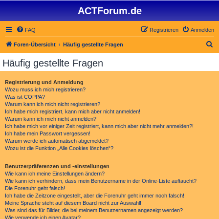
ACTForum.de
FAQ
Registrieren
Anmelden
S
Foren-Übersicht
Häufig gestellte Fragen
u
Häufig gestellte Fragen
c
h
Registrierung und Anmeldung
Wozu muss ich mich registrieren?
e
Was ist COPPA?
Warum kann ich mich nicht registrieren?
Ich habe mich registriert, kann mich aber nicht anmelden!
Warum kann ich mich nicht anmelden?
Ich habe mich vor einiger Zeit registriert, kann mich aber nicht mehr anmelden?!
Ich habe mein Passwort vergessen!
Warum werde ich automatisch abgemeldet?
Wozu ist die Funktion „Alle Cookies löschen“?
Benutzerpräferenzen und -einstellungen
Wie kann ich meine Einstellungen ändern?
Wie kann ich verhindern, dass mein Benutzername in der Online-Liste auftaucht?
Die Forenuhr geht falsch!
Ich habe die Zeitzone eingestellt, aber die Forenuhr geht immer noch falsch!
Meine Sprache steht auf diesem Board nicht zur Auswahl!
Was sind das für Bilder, die bei meinem Benutzernamen angezeigt werden?
Wie verwende ich einen Avatar?