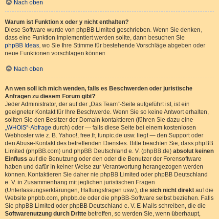
Nach oben
Warum ist Funktion x oder y nicht enthalten?
Diese Software wurde von phpBB Limited geschrieben. Wenn Sie denken,
dass eine Funktion implementiert werden sollte, dann besuchen Sie
phpBB Ideas
, wo Sie Ihre Stimme für bestehende Vorschläge abgeben oder
neue Funktionen vorschlagen können.
Nach oben
An wen soll ich mich wenden, falls es Beschwerden oder juristische
Anfragen zu diesem Forum gibt?
Jeder Administrator, der auf der „Das Team“-Seite aufgeführt ist, ist ein
geeigneter Kontakt für Ihre Beschwerde. Wenn Sie so keine Antwort erhalten,
sollten Sie den Besitzer der Domain kontaktieren (führen Sie dazu eine
„WHOIS“-Abfrage
durch) oder — falls diese Seite bei einem kostenlosen
Webhoster wie z. B. Yahoo!, free.fr, funpic.de usw. liegt — den Support oder
den Abuse-Kontakt des betreffenden Dienstes. Bitte beachten Sie, dass phpBB
Limited (phpBB.com) und phpBB Deutschland e. V. (phpBB.de)
absolut keinen
Einfluss
auf die Benutzung oder den oder die Benutzer der Forensoftware
haben und dafür in keiner Weise zur Verantwortung herangezogen werden
können. Kontaktieren Sie daher nie phpBB Limited oder phpBB Deutschland
e. V. in Zusammenhang mit jeglichen juristischen Fragen
(Unterlassungserklärungen, Haftungsfragen usw.), die
sich nicht direkt
auf die
Website phpbb.com, phpbb.de oder die phpBB-Software selbst beziehen. Falls
Sie phpBB Limited oder phpBB Deutschland e. V. E-Mails schreiben, die die
Softwarenutzung durch Dritte
betreffen, so werden Sie, wenn überhaupt,