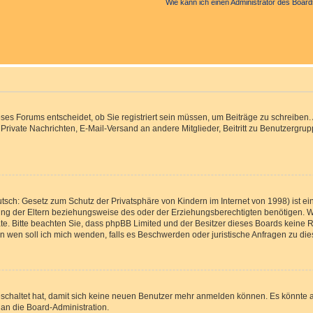
Wie kann ich einen Administrator des Board
s Forums entscheidet, ob Sie registriert sein müssen, um Beiträge zu schreiben. Auf
, Private Nachrichten, E-Mail-Versand an andere Mitglieder, Beitritt zu Benutzergr
tsch: Gesetz zum Schutz der Privatsphäre von Kindern im Internet von 1998) ist ei
g der Eltern beziehungsweise des oder der Erziehungsberechtigten benötigen. Wenn
 Rate. Bitte beachten Sie, dass phpBB Limited und der Besitzer dieses Boards keine 
„An wen soll ich mich wenden, falls es Beschwerden oder juristische Anfragen zu d
eschaltet hat, damit sich keine neuen Benutzer mehr anmelden können. Es könnte 
 an die Board-Administration.