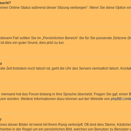
taucht?
Meinen Online-Status während dieser Sitzung verbergen“. Wenn Sie diese Option ei
 diesem Fall sollten Sie im „Persönlichen Bereich“ die für Sie passende Zeitzone (Mi
st dies ein guter Grund, dies jetzt zu tun.
h!
 die Zeit trotzdem noch falsch ist, geht die Uhr des Servers vermutlich falsch. Kon
er niemand hat das Forum bislang in Ihre Sprache übersetzt. Fragen Sie ggf. einen B
rsetzen würden. Weitere Informationen dazu können auf der Website von
phpBB Limit
?
nes dieser Bilder ist meist mit Ihrem Rang verknüpft: Oft sind dies Sterne, Kästch
 hierbei in der Regel um ein persönliches Bild, welches von Benutzer zu Benutzer un