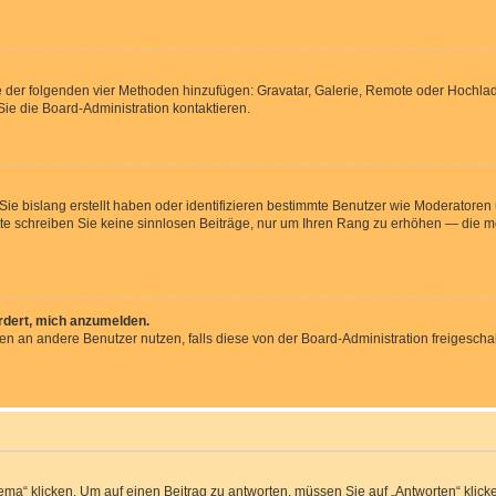
ine der folgenden vier Methoden hinzufügen: Gravatar, Galerie, Remote oder Hochl
ie die Board-Administration kontaktieren.
 Sie bislang erstellt haben oder identifizieren bestimmte Benutzer wie Moderator
Bitte schreiben Sie keine sinnlosen Beiträge, nur um Ihren Rang zu erhöhen — die 
ordert, mich anzumelden.
chten an andere Benutzer nutzen, falls diese von der Board-Administration freige
 klicken. Um auf einen Beitrag zu antworten, müssen Sie auf „Antworten“ klicken. 