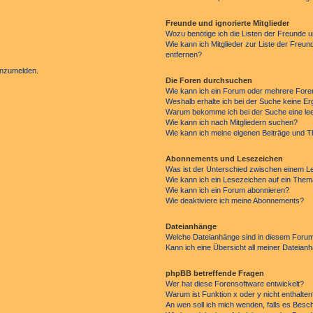
Freunde und ignorierte Mitglieder
Wozu benötige ich die Listen der Freunde un
Wie kann ich Mitglieder zur Liste der Freun
entfernen?
 anzumelden.
Die Foren durchsuchen
Wie kann ich ein Forum oder mehrere For
Weshalb erhalte ich bei der Suche keine E
Warum bekomme ich bei der Suche eine lee
Wie kann ich nach Mitgliedern suchen?
Wie kann ich meine eigenen Beiträge und 
Abonnements und Lesezeichen
Was ist der Unterschied zwischen einem 
Wie kann ich ein Lesezeichen auf ein The
Wie kann ich ein Forum abonnieren?
Wie deaktiviere ich meine Abonnements?
Dateianhänge
Welche Dateianhänge sind in diesem Forum
Kann ich eine Übersicht all meiner Dateian
phpBB betreffende Fragen
Wer hat diese Forensoftware entwickelt?
Warum ist Funktion x oder y nicht enthalte
An wen soll ich mich wenden, falls es Besc