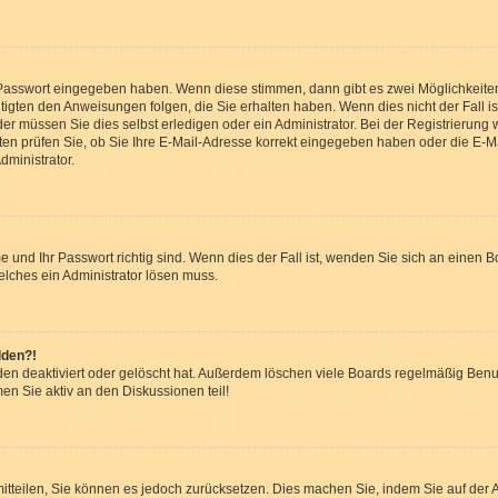
e Passwort eingegeben haben. Wenn diese stimmen, dann gibt es zwei Möglichkeit
tigten den Anweisungen folgen, die Sie erhalten haben. Wenn dies nicht der Fall ist
 müssen Sie dies selbst erledigen oder ein Administrator. Bei der Registrierung wur
en prüfen Sie, ob Sie Ihre E-Mail-Adresse korrekt eingegeben haben oder die E-Ma
dministrator.
 und Ihr Passwort richtig sind. Wenn dies der Fall ist, wenden Sie sich an einen B
elches ein Administrator lösen muss.
lden?!
en deaktiviert oder gelöscht hat. Außerdem löschen viele Boards regelmäßig Benut
en Sie aktiv an den Diskussionen teil!
r mitteilen, Sie können es jedoch zurücksetzen. Dies machen Sie, indem Sie auf de