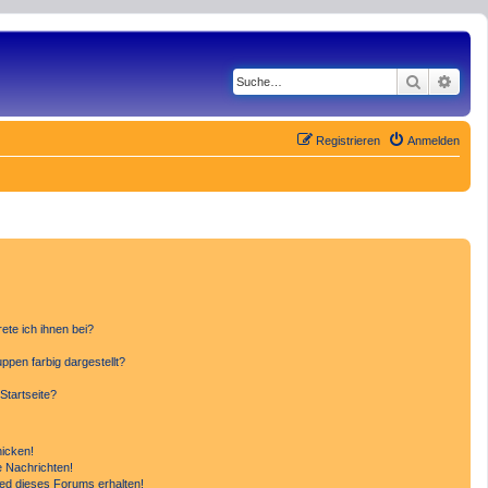
Suche
Erwe
Registrieren
Anmelden
ete ich ihnen bei?
pen farbig dargestellt?
Startseite?
hicken!
 Nachrichten!
ied dieses Forums erhalten!