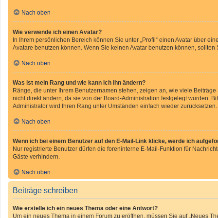
Nach oben
Wie verwende ich einen Avatar?
In Ihrem persönlichen Bereich können Sie unter „Profil“ einen Avatar über e
Avatare benutzen können. Wenn Sie keinen Avatar benutzen können, sollten S
Nach oben
Was ist mein Rang und wie kann ich ihn ändern?
Ränge, die unter Ihrem Benutzernamen stehen, zeigen an, wie viele Beiträge
nicht direkt ändern, da sie von der Board-Administration festgelegt wurden. 
Administrator wird Ihren Rang unter Umständen einfach wieder zurücksetzen.
Nach oben
Wenn ich bei einem Benutzer auf den E-Mail-Link klicke, werde ich aufgef
Nur registrierte Benutzer dürfen die foreninterne E-Mail-Funktion für Nachri
Gäste verhindern.
Nach oben
Beiträge schreiben
Wie erstelle ich ein neues Thema oder eine Antwort?
Um ein neues Thema in einem Forum zu eröffnen, müssen Sie auf „Neues Thema“