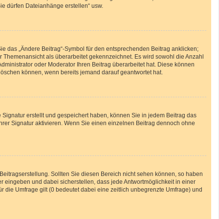
Sie dürfen Dateianhänge erstellen“ usw.
Sie das „Ändere Beitrag“-Symbol für den entsprechenden Beitrag anklicken;
 der Themenansicht als überarbeitet gekennzeichnet. Es wird sowohl die Anzahl
Administrator oder Moderator Ihren Beitrag überarbeitet hat. Diese können
ht löschen können, wenn bereits jemand darauf geantwortet hat.
Signatur erstellt und gespeichert haben, können Sie in jedem Beitrag das
hrer Signatur aktivieren. Wenn Sie einen einzelnen Beitrag dennoch ohne
Beitragserstellung. Sollten Sie diesen Bereich nicht sehen können, so haben
r eingeben und dabei sicherstellen, dass jede Antwortmöglichkeit in einer
ür die Umfrage gilt (0 bedeutet dabei eine zeitlich unbegrenzte Umfrage) und