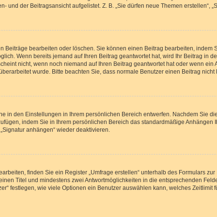
- und der Beitragsansicht aufgelistet. Z. B. „Sie dürfen neue Themen erstellen“, „
en Beiträge bearbeiten oder löschen. Sie können einen Beitrag bearbeiten, indem 
öglich. Wenn bereits jemand auf Ihren Beitrag geantwortet hat, wird Ihr Beitrag in
scheint nicht, wenn noch niemand auf Ihren Beitrag geantwortet hat oder wenn ein 
rag überarbeitet wurde. Bitte beachten Sie, dass normale Benutzer einen Beitrag nic
e in den Einstellungen in Ihrem persönlichen Bereich entwerfen. Nachdem Sie die 
zufügen, indem Sie in Ihrem persönlichen Bereich das standardmäßige Anhängen I
 „Signatur anhängen“ wieder deaktivieren.
beiten, finden Sie ein Register „Umfrage erstellen“ unterhalb des Formulars zur 
n einen Titel und mindestens zwei Antwortmöglichkeiten in die entsprechenden Felde
r“ festlegen, wie viele Optionen ein Benutzer auswählen kann, welches Zeitlimit f