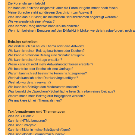
Die Forenuhr geht falsch!
Ich habe die Zeitzone eingestellt, aber die Forenuhr geht immer noch falsch!
Meine Sprache steht auf diesem Board nicht zur Auswahl!
Was sind das für Bilder, die bei meinem Benutzernamen angezeigt werden?
Wie verwende ich einen Avatar?
Was ist mein Rang und wie kann ich ihn ändern?
Wenn ich bei einem Benutzer auf den E-Mail-Link klicke, werde ich aufgefordert, mich
Beiträge schreiben
Wie erstelle ich ein neues Thema oder eine Antwort?
Wie kann ich einen Beitrag bearbeiten oder löschen?
Wie kann ich meinem Beitrag eine Signatur anfügen?
Wie kann ich eine Umfrage erstellen?
Wieso kann ich nicht mehr Antwortmöglichkeiten erstellen?
Wie bearbeite oder lösche ich eine Umfrage?
Warum kann ich auf bestimmte Foren nicht zugreifen?
Weshalb kann ich keine Dateianhänge anfügen?
Weshalb wurde ich verwarnt?
Wie kann ich Beiträge den Moderatoren melden?
Was bewirkt die „Speichern“-Schaltfläche beim Schreiben eines Beitrags?
Warum muss mein Beitrag erst freigegeben werden?
Wie markiere ich ein Thema als neu?
Textformatierung und Thementypen
Was ist BBCode?
Kann ich HTML benutzen?
Was sind Smileys?
Kann ich Bilder in meine Beiträge einfügen?
Was sind globale Bekanntmachungen?