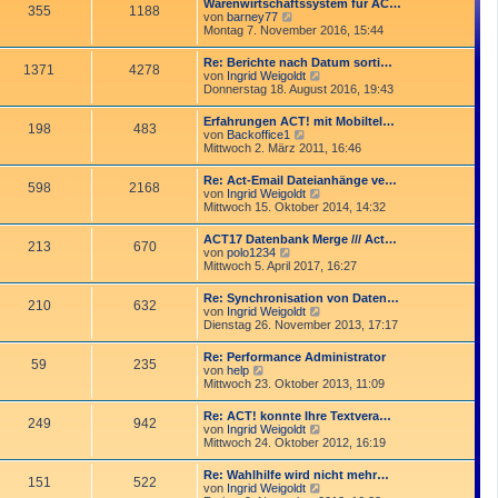
Warenwirtschaftssystem für AC…
t
355
1188
r
N
von
barney77
r
B
e
Montag 7. November 2016, 15:44
a
e
u
g
i
e
Re: Berichte nach Datum sorti…
t
1371
4278
s
N
von
Ingrid Weigoldt
r
t
e
Donnerstag 18. August 2016, 19:43
a
e
u
g
r
e
Erfahrungen ACT! mit Mobiltel…
B
198
483
s
N
von
Backoffice1
e
t
e
Mittwoch 2. März 2011, 16:46
i
e
u
t
r
e
r
Re: Act-Email Dateianhänge ve…
B
598
2168
s
a
N
von
Ingrid Weigoldt
e
t
g
e
Mittwoch 15. Oktober 2014, 14:32
i
e
u
t
r
e
r
ACT17 Datenbank Merge /// Act…
B
213
670
s
a
N
von
polo1234
e
t
g
e
Mittwoch 5. April 2017, 16:27
i
e
u
t
r
e
r
Re: Synchronisation von Daten…
B
210
632
s
a
N
von
Ingrid Weigoldt
e
t
g
e
Dienstag 26. November 2013, 17:17
i
e
u
t
r
e
r
Re: Performance Administrator
B
59
235
s
a
N
von
help
e
t
g
e
Mittwoch 23. Oktober 2013, 11:09
i
e
u
t
r
e
r
Re: ACT! konnte Ihre Textvera…
B
249
942
s
a
N
von
Ingrid Weigoldt
e
t
g
e
Mittwoch 24. Oktober 2012, 16:19
i
e
u
t
r
e
r
Re: Wahlhilfe wird nicht mehr…
B
151
522
s
a
N
von
Ingrid Weigoldt
e
t
g