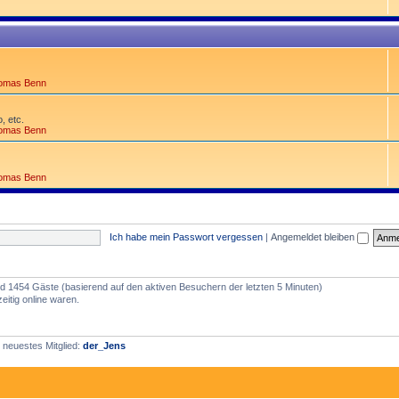
omas Benn
, etc.
omas Benn
omas Benn
Ich habe mein Passwort vergessen
|
Angemeldet bleiben
 und 1454 Gäste (basierend auf den aktiven Besuchern der letzten 5 Minuten)
itig online waren.
 neuestes Mitglied:
der_Jens