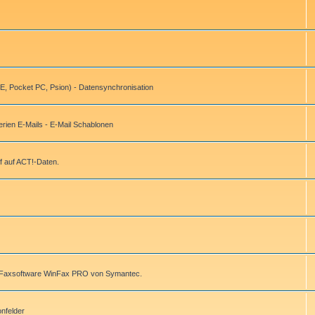
, Pocket PC, Psion) - Datensynchronisation
ien E-Mails - E-Mail Schablonen
f auf ACT!-Daten.
r Faxsoftware WinFax PRO von Symantec.
onfelder