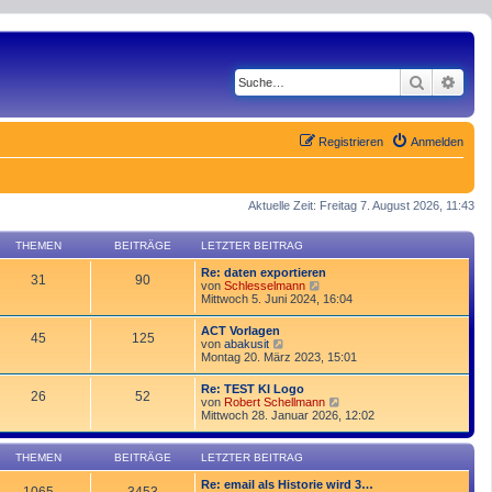
Suche
Erwe
Registrieren
Anmelden
Aktuelle Zeit: Freitag 7. August 2026, 11:43
THEMEN
BEITRÄGE
LETZTER BEITRAG
Re: daten exportieren
31
90
N
von
Schlesselmann
e
Mittwoch 5. Juni 2024, 16:04
u
e
ACT Vorlagen
45
125
s
N
von
abakusit
t
e
Montag 20. März 2023, 15:01
e
u
r
e
Re: TEST KI Logo
B
26
52
s
N
von
Robert Schellmann
e
t
e
Mittwoch 28. Januar 2026, 12:02
i
e
u
t
r
e
r
B
s
a
THEMEN
BEITRÄGE
LETZTER BEITRAG
e
t
g
i
e
Re: email als Historie wird 3…
t