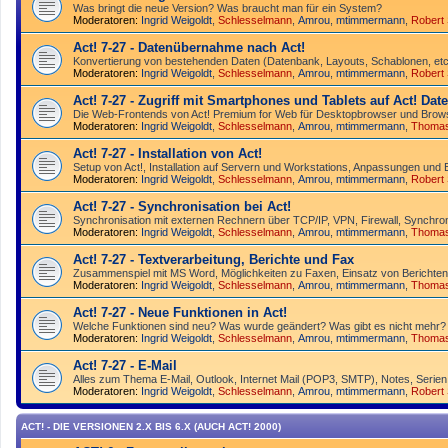
Was bringt die neue Version? Was braucht man für ein System?
Moderatoren:
Ingrid Weigoldt
,
Schlesselmann
,
Amrou
,
mtimmermann
,
Robert
Act! 7-27 - Datenübernahme nach Act!
Konvertierung von bestehenden Daten (Datenbank, Layouts, Schablonen, etc.
Moderatoren:
Ingrid Weigoldt
,
Schlesselmann
,
Amrou
,
mtimmermann
,
Robert
Act! 7-27 - Zugriff mit Smart­phones und Tablets auf Act! Da
Die Web-Frontends von Act! Premium for Web für Desktop­browser und Brows
Moderatoren:
Ingrid Weigoldt
,
Schlesselmann
,
Amrou
,
mtimmermann
,
Thoma
Act! 7-27 - Installation von Act!
Setup von Act!, Installation auf Servern und Workstations, Anpassungen und 
Moderatoren:
Ingrid Weigoldt
,
Schlesselmann
,
Amrou
,
mtimmermann
,
Robert
Act! 7-27 - Synchronisation bei Act!
Synchro­nisation mit externen Rechnern über TCP/IP, VPN, Firewall, Synchroni
Moderatoren:
Ingrid Weigoldt
,
Schlesselmann
,
Amrou
,
mtimmermann
,
Thoma
Act! 7-27 - Text­­ver­arbei­tung, Berichte und Fax
Zusammenspiel mit MS Word, Möglichkeiten zu Faxen, Einsatz von Berichten
Moderatoren:
Ingrid Weigoldt
,
Schlesselmann
,
Amrou
,
mtimmermann
,
Thoma
Act! 7-27 - Neue Funktionen in Act!
Welche Funktionen sind neu? Was wurde geändert? Was gibt es nicht mehr?
Moderatoren:
Ingrid Weigoldt
,
Schlesselmann
,
Amrou
,
mtimmermann
,
Thoma
Act! 7-27 - E-Mail
Alles zum Thema E-Mail, Outlook, Internet Mail (POP3, SMTP), Notes, Serien
Moderatoren:
Ingrid Weigoldt
,
Schlesselmann
,
Amrou
,
mtimmermann
,
Robert
ACT! - DIE VERSIONEN 2.X BIS 6.X (AUCH ACT! 2000)