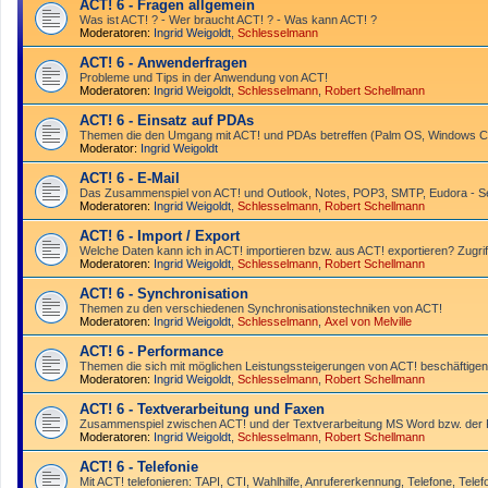
ACT! 6 - Fragen allgemein
Was ist ACT! ? - Wer braucht ACT! ? - Was kann ACT! ?
Moderatoren:
Ingrid Weigoldt
,
Schlesselmann
ACT! 6 - Anwender­fragen
Probleme und Tips in der Anwendung von ACT!
Moderatoren:
Ingrid Weigoldt
,
Schlesselmann
,
Robert Schellmann
ACT! 6 - Einsatz auf PDAs
Themen die den Umgang mit ACT! und PDAs betreffen (Palm OS, Windows CE
Moderator:
Ingrid Weigoldt
ACT! 6 - E-Mail
Das Zusammen­spiel von ACT! und Outlook, Notes, POP3, SMTP, Eudora - Ser
Moderatoren:
Ingrid Weigoldt
,
Schlesselmann
,
Robert Schellmann
ACT! 6 - Import / Export
Welche Daten kann ich in ACT! importieren bzw. aus ACT! exportieren? Zugrif
Moderatoren:
Ingrid Weigoldt
,
Schlesselmann
,
Robert Schellmann
ACT! 6 - Synchro­nisation
Themen zu den verschiedenen Synchro­nisations­­techniken von ACT!
Moderatoren:
Ingrid Weigoldt
,
Schlesselmann
,
Axel von Melville
ACT! 6 - Performance
Themen die sich mit möglichen Leistungssteigerungen von ACT! beschäftigen
Moderatoren:
Ingrid Weigoldt
,
Schlesselmann
,
Robert Schellmann
ACT! 6 - Textverarbeitung und Faxen
Zusammenspiel zwischen ACT! und der Textverarbeitung MS Word bzw. de
Moderatoren:
Ingrid Weigoldt
,
Schlesselmann
,
Robert Schellmann
ACT! 6 - Telefonie
Mit ACT! telefonieren: TAPI, CTI, Wahlhilfe, Anrufererkennung, Telefone, Telef