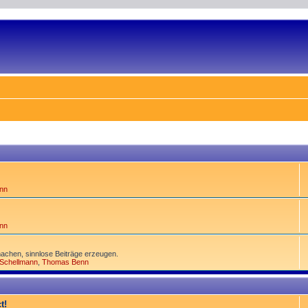
nn
nn
achen, sinnlose Beiträge erzeugen.
 Schellmann
,
Thomas Benn
t!