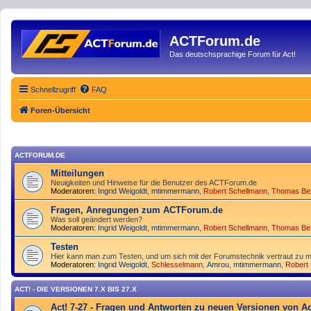
ACTForum.de
Das deutschsprachige Forum für Act!
Schnellzugriff
FAQ
Foren-Übersicht
ACTFORUM.DE
Mitteilungen
Neuigkeiten und Hinweise für die Benutzer des ACTForum.de
Moderatoren:
Ingrid Weigoldt
,
mtimmermann
,
Robert Schellmann
,
Thomas Be
Fragen, Anregungen zum ACTForum.de
Was soll geändert werden?
Moderatoren:
Ingrid Weigoldt
,
mtimmermann
,
Robert Schellmann
,
Thomas Be
Testen
Hier kann man zum Testen, und um sich mit der Forumstechnik vertraut zu m
Moderatoren:
Ingrid Weigoldt
,
Schlesselmann
,
Amrou
,
mtimmermann
,
Robert
ACT! - DIE VERSIONEN 7.X BIS 27.X
Act! 7-27 - Fragen und Antworten zu neuen Versionen von Ac