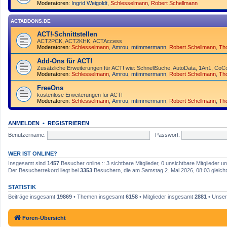
Moderatoren:
Ingrid Weigoldt
,
Schlesselmann
,
Robert Schellmann
ACTADDONS.DE
ACT!-Schnittstellen
ACT2PCK, ACT2KHK, ACTAccess
Moderatoren:
Schlesselmann
,
Amrou
,
mtimmermann
,
Robert Schellmann
,
Th
Add-Ons für ACT!
Zusätzliche Erweiterungen für ACT! wie: SchnellSuche, AutoData, 1An1, CoCo
Moderatoren:
Schlesselmann
,
Amrou
,
mtimmermann
,
Robert Schellmann
,
Th
FreeOns
kostenlose Erweiterungen für ACT!
Moderatoren:
Schlesselmann
,
Amrou
,
mtimmermann
,
Robert Schellmann
,
Th
ANMELDEN
•
REGISTRIEREN
Benutzername:
Passwort:
WER IST ONLINE?
Insgesamt sind
1457
Besucher online :: 3 sichtbare Mitglieder, 0 unsichtbare Mitglieder
Der Besucherrekord liegt bei
3353
Besuchern, die am Samstag 2. Mai 2026, 08:03 gleichze
STATISTIK
Beiträge insgesamt
19869
• Themen insgesamt
6158
• Mitglieder insgesamt
2881
• Unser
Foren-Übersicht