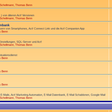
 Schellmann
,
Thomas Benn
) von älteren Act! Versionen
 Schellmann
,
Thomas Benn
tenbank
ern von Smart­phones, Act! Connect Link und die Act! Companion App
s Benn
Einstellungen, SQL-Server und Act!
 Schellmann
,
Thomas Benn
­sations­dienst
s Benn
s Benn
s Benn
 E-Mails, Act! Marketing Automation, E-Mail Datenbank, E-Mail Schablonen, Google-Mail
 Schellmann
,
Thomas Benn