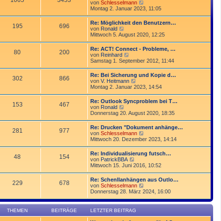
1065
3453
r
N
von
Schlesselmann
r
B
e
Montag 2. Januar 2023, 11:05
a
e
u
g
i
e
Re: Möglichkeit den Benutzern…
t
195
696
s
N
von
Ronald
r
t
e
Mittwoch 5. August 2020, 12:25
a
e
u
g
r
e
Re: ACT! Connect - Probleme, …
B
80
200
s
N
von
Reinhard
e
t
e
Samstag 1. September 2012, 11:44
i
e
u
t
r
e
r
Re: Bei Sicherung und Kopie d…
B
302
866
s
a
N
von
V. Heitmann
e
t
g
e
Montag 2. Januar 2023, 14:54
i
e
u
t
r
e
r
Re: Outlook Syncproblem bei T…
B
153
467
s
a
N
von
Ronald
e
t
g
e
Donnerstag 20. August 2020, 18:35
i
e
u
t
r
e
r
Re: Drucken "Dokument anhänge…
B
281
977
s
a
N
von
Schlesselmann
e
t
g
e
Mittwoch 20. Dezember 2023, 14:14
i
e
u
t
r
e
r
Re: Individualisierung futsch…
B
48
154
s
a
N
von
PatrickBBA
e
t
g
e
Mittwoch 15. Juni 2016, 10:52
i
e
u
t
r
e
r
Re: Schenllanhängen aus Outlo…
B
229
678
s
a
N
von
Schlesselmann
e
t
g
e
Donnerstag 28. März 2024, 16:00
i
e
u
t
r
e
r
B
s
a
THEMEN
BEITRÄGE
LETZTER BEITRAG
e
t
g
i
e