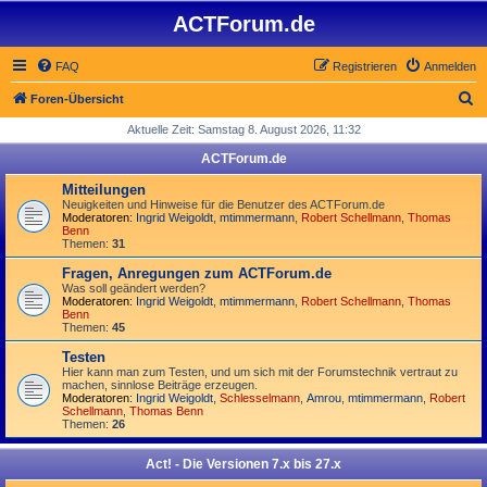
ACTForum.de
FAQ
Registrieren
Anmelden
S
Foren-Übersicht
u
Aktuelle Zeit: Samstag 8. August 2026, 11:32
c
ACTForum.de
h
Mitteilungen
e
Neuigkeiten und Hinweise für die Benutzer des ACTForum.de
Moderatoren:
Ingrid Weigoldt
,
mtimmermann
,
Robert Schellmann
,
Thomas
Benn
Themen:
31
Fragen, Anregungen zum ACTForum.de
Was soll geändert werden?
Moderatoren:
Ingrid Weigoldt
,
mtimmermann
,
Robert Schellmann
,
Thomas
Benn
Themen:
45
Testen
Hier kann man zum Testen, und um sich mit der Forumstechnik vertraut zu
machen, sinnlose Beiträge erzeugen.
Moderatoren:
Ingrid Weigoldt
,
Schlesselmann
,
Amrou
,
mtimmermann
,
Robert
Schellmann
,
Thomas Benn
Themen:
26
Act! - Die Versionen 7.x bis 27.x