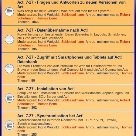
Act! 7-27 - Fragen und Antworten zu neuen Versionen von
Act!
Was bringt die neue Version? Was braucht man für ein System?
Moderatoren:
Ingrid Weigoldt
,
Schlesselmann
,
Amrou
,
mtimmermann
,
Robert
Schellmann
,
Thomas Benn
Themen:
1065
Act! 7-27 - Datenübernahme nach Act!
Konvertierung von bestehenden Daten (Datenbank, Layouts, Schablonen,
etc.) von älteren Act! Versionen
Moderatoren:
Ingrid Weigoldt
,
Schlesselmann
,
Amrou
,
mtimmermann
,
Robert
Schellmann
,
Thomas Benn
Themen:
195
Act! 7-27 - Zugriff mit Smart­phones und Tablets auf Act!
Datenbank
Die Web-Frontends von Act! Premium for Web für Desktop­browser und
Browsern von Smart­phones, Act! Connect Link und die Act! Companion App
Moderatoren:
Ingrid Weigoldt
,
Schlesselmann
,
Amrou
,
mtimmermann
,
Thomas
Benn
Themen:
80
Act! 7-27 - Installation von Act!
Setup von Act!, Installation auf Servern und Workstations, Anpassungen und
Einstellungen, SQL-Server und Act!
Moderatoren:
Ingrid Weigoldt
,
Schlesselmann
,
Amrou
,
mtimmermann
,
Robert
Schellmann
,
Thomas Benn
Themen:
302
Act! 7-27 - Synchronisation bei Act!
Synchro­nisation mit externen Rechnern über TCP/IP, VPN, Firewall,
Synchroni­sations­dienst
Moderatoren:
Ingrid Weigoldt
,
Schlesselmann
,
Amrou
,
mtimmermann
,
Thomas
Benn
Themen:
153