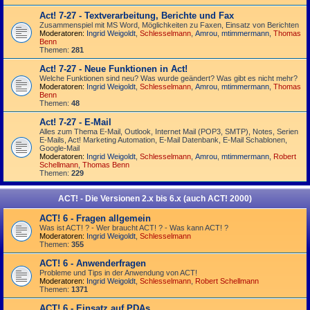
Act! 7-27 - Text­­ver­arbei­tung, Berichte und Fax
Zusammenspiel mit MS Word, Möglichkeiten zu Faxen, Einsatz von Berichten
Moderatoren:
Ingrid Weigoldt
,
Schlesselmann
,
Amrou
,
mtimmermann
,
Thomas
Benn
Themen:
281
Act! 7-27 - Neue Funktionen in Act!
Welche Funktionen sind neu? Was wurde geändert? Was gibt es nicht mehr?
Moderatoren:
Ingrid Weigoldt
,
Schlesselmann
,
Amrou
,
mtimmermann
,
Thomas
Benn
Themen:
48
Act! 7-27 - E-Mail
Alles zum Thema E-Mail, Outlook, Internet Mail (POP3, SMTP), Notes, Serien
E-Mails, Act! Marketing Automation, E-Mail Datenbank, E-Mail Schablonen,
Google-Mail
Moderatoren:
Ingrid Weigoldt
,
Schlesselmann
,
Amrou
,
mtimmermann
,
Robert
Schellmann
,
Thomas Benn
Themen:
229
ACT! - Die Versionen 2.x bis 6.x (auch ACT! 2000)
ACT! 6 - Fragen allgemein
Was ist ACT! ? - Wer braucht ACT! ? - Was kann ACT! ?
Moderatoren:
Ingrid Weigoldt
,
Schlesselmann
Themen:
355
ACT! 6 - Anwender­fragen
Probleme und Tips in der Anwendung von ACT!
Moderatoren:
Ingrid Weigoldt
,
Schlesselmann
,
Robert Schellmann
Themen:
1371
ACT! 6 - Einsatz auf PDAs