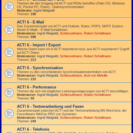
Themen die den Umgang mit ACT! und PDAs betreffen (Palm OS, Windows
CE, Pocket PC, Psion) - Datensynchronisation
Moderator:
Ingrid Weigoldt
Themen:
198
ACT! 6 - E-Mail
Das Zusammen­spiel von ACT! und Outlook, Notes, POP3, SMTP, Eudora -
Serien E-Mails - E-Mail Schablonen
Moderatoren:
Ingrid Weigoldt
,
Schlesselmann
,
Robert Schellmann
Themen:
598
ACT! 6 - Import / Export
Welche Daten kann ich in ACT! importieren bzw. aus ACT! exportieren? Zugriff
auf ACT!-Daten.
Moderatoren:
Ingrid Weigoldt
,
Schlesselmann
,
Robert Schellmann
Themen:
213
ACT! 6 - Synchro­nisation
Themen zu den verschiedenen Synchro­nisations­­techniken von ACT!
Moderatoren:
Ingrid Weigoldt
,
Schlesselmann
,
Axel von Melville
Themen:
210
ACT! 6 - Performance
Themen die sich mit möglichen Leistungssteigerungen von ACT! beschäftigen
Moderatoren:
Ingrid Weigoldt
,
Schlesselmann
,
Robert Schellmann
Themen:
59
ACT! 6 - Textverarbeitung und Faxen
Zusammenspiel zwischen ACT! und der Textverarbeitung MS Word bzw. der
Faxsoftware WinFax PRO von Symantec.
Moderatoren:
Ingrid Weigoldt
,
Schlesselmann
,
Robert Schellmann
Themen:
249
ACT! 6 - Telefonie