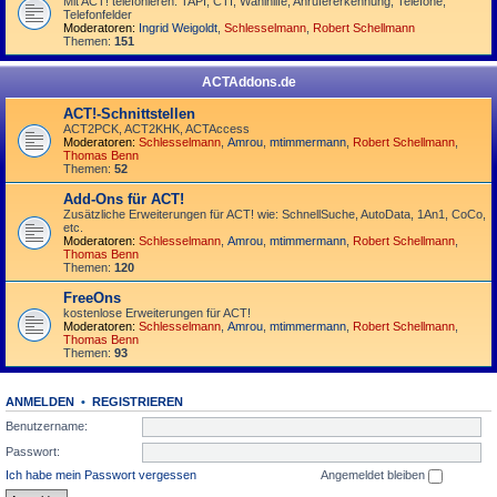
Mit ACT! telefonieren: TAPI, CTI, Wahlhilfe, Anrufererkennung, Telefone,
Telefonfelder
Moderatoren:
Ingrid Weigoldt
,
Schlesselmann
,
Robert Schellmann
Themen:
151
ACTAddons.de
ACT!-Schnittstellen
ACT2PCK, ACT2KHK, ACTAccess
Moderatoren:
Schlesselmann
,
Amrou
,
mtimmermann
,
Robert Schellmann
,
Thomas Benn
Themen:
52
Add-Ons für ACT!
Zusätzliche Erweiterungen für ACT! wie: SchnellSuche, AutoData, 1An1, CoCo,
etc.
Moderatoren:
Schlesselmann
,
Amrou
,
mtimmermann
,
Robert Schellmann
,
Thomas Benn
Themen:
120
FreeOns
kostenlose Erweiterungen für ACT!
Moderatoren:
Schlesselmann
,
Amrou
,
mtimmermann
,
Robert Schellmann
,
Thomas Benn
Themen:
93
ANMELDEN
•
REGISTRIEREN
Benutzername:
Passwort:
Ich habe mein Passwort vergessen
Angemeldet bleiben