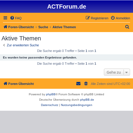
ACTForum.de
FAQ
Registrieren
Anmelden
S
Foren-Übersicht
Suche
Aktive Themen
u
Aktive Themen
c
Zur erweiterten Suche
h
Die Suche ergab 0 Treffer • Seite
1
von
1
e
Es wurden keine passenden Ergebnisse gefunden.
Die Suche ergab 0 Treffer • Seite
1
von
1
Gehe zu
Foren-Übersicht
Alle Zeiten sind
UTC+02:00
Powered by
phpBB
® Forum Software © phpBB Limited
Deutsche Übersetzung durch
phpBB.de
Datenschutz
|
Nutzungsbedingungen