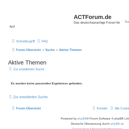
ACTForum.de
Das deutschsprachige Forum für
Act!
Schnellzugriff
FAQ
Foren-Übersicht
Suche
Aktive Themen
Aktive Themen
Zur erweiterten Suche
Es wurden keine passenden Ergebnisse gefunden.
Zur erweiterten Suche
Foren-Übersicht
Kontakt
Alle Cook
Powered by
phpBB
® Forum Software © phpBB Lim
Deutsche Übersetzung durch
phpBB.de
Datenschutz
|
Nutzungsbedingungen