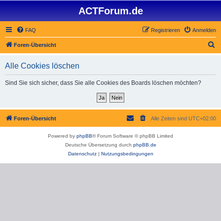
ACTForum.de
FAQ
Registrieren
Anmelden
S
Foren-Übersicht
u
Alle Cookies löschen
c
h
Sind Sie sich sicher, dass Sie alle Cookies des Boards löschen möchten?
e
Foren-Übersicht
Alle Zeiten sind
UTC+02:00
Powered by
phpBB
® Forum Software © phpBB Limited
Deutsche Übersetzung durch
phpBB.de
Datenschutz
|
Nutzungsbedingungen