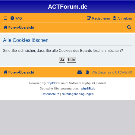
ACTForum.de
FAQ
Registrieren
Anmelden
S
Foren-Übersicht
u
Alle Cookies löschen
c
h
Sind Sie sich sicher, dass Sie alle Cookies des Boards löschen möchten?
e
Foren-Übersicht
Alle Zeiten sind
UTC+02:00
Powered by
phpBB
® Forum Software © phpBB Limited
Deutsche Übersetzung durch
phpBB.de
Datenschutz
|
Nutzungsbedingungen