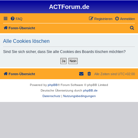
ACTForum.de
FAQ
Registrieren
Anmelden
S
Foren-Übersicht
u
Alle Cookies löschen
c
h
Sind Sie sich sicher, dass Sie alle Cookies des Boards löschen möchten?
e
Foren-Übersicht
Alle Zeiten sind
UTC+02:00
Powered by
phpBB
® Forum Software © phpBB Limited
Deutsche Übersetzung durch
phpBB.de
Datenschutz
|
Nutzungsbedingungen