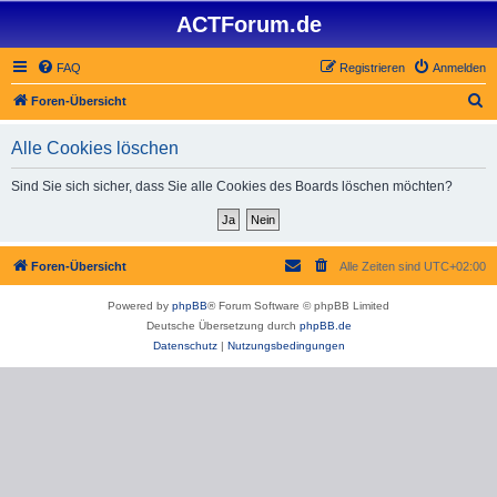
ACTForum.de
FAQ
Registrieren
Anmelden
S
Foren-Übersicht
u
Alle Cookies löschen
c
h
Sind Sie sich sicher, dass Sie alle Cookies des Boards löschen möchten?
e
Foren-Übersicht
Alle Zeiten sind
UTC+02:00
Powered by
phpBB
® Forum Software © phpBB Limited
Deutsche Übersetzung durch
phpBB.de
Datenschutz
|
Nutzungsbedingungen