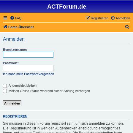
ACTForum.de
FAQ
Registrieren
Anmelden
S
Foren-Übersicht
u
Anmelden
c
h
Benutzername:
e
Passwort:
Ich habe mein Passwort vergessen
Angemeldet bleiben
Meinen Online-Status während dieser Sitzung verbergen
REGISTRIEREN
Sie müssen in diesem Forum registriert sein, um sich anmelden zu können.
Die Registrierung ist in wenigen Augenblicken erledigt und ermöglicht es
Ihnen, auf weitere Funktionen zuzugreifen. Die Board-Administration kann