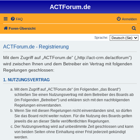
ACTForum.de
FAQ
Anmelden
S
Foren-Übersicht
u
Sprache:
c
ACTForum.de - Registrierung
h
Mit dem Zugriff auf „ACTForum.de“ („http://act-crm.de/actforum“)
e
wird zwischen Ihnen und dem Betreiber ein Vertrag mit folgenden
Regelungen geschlossen:
1. NUTZUNGSVERTRAG
Mit dem Zugriff auf „ACTForum.de“ (im Folgenden „das Board“)
schließen Sie einen Nutzungsvertrag mit dem Betreiber des Boards ab
(im Folgenden „Betreiber“) und erklären sich mit den nachfolgenden
Regelungen einverstanden.
Wenn Sie mit diesen Regelungen nicht einverstanden sind, so dürfen
Sie das Board nicht weiter nutzen. Für die Nutzung des Boards gelten
jeweils die an dieser Stelle veröffentlichten Regelungen.
Der Nutzungsvertrag wird auf unbestimmte Zeit geschlossen und kann
von beiden Seiten ohne Einhaltung einer Frist jederzeit gekündigt
werden.