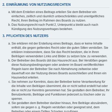
2. EINRÄUMUNG VON NUTZUNGSRECHTEN
Mit dem Erstellen eines Beitrags erteilen Sie dem Betreiber ein
einfaches, zeitlich und räumlich unbeschränktes und unentgeltliches
Recht, Ihren Beitrag im Rahmen des Boards zu nutzen.
Das Nutzungsrecht nach Punkt 2, Unterpunkt a bleibt auch nach
Kündigung des Nutzungsvertrages bestehen.
3. PFLICHTEN DES NUTZERS
Sie erklären mit der Erstellung eines Beitrags, dass er keine Inhalte
enthält, die gegen geltendes Recht oder die guten Sitten verstoßen. Sie
erklären insbesondere, dass Sie das Recht besitzen, die in Ihren
Beiträgen verwendeten Links und Bilder zu setzen bzw. zu verwenden.
Der Betreiber des Boards übt das Hausrecht aus. Bei Verstößen gegen
diese Nutzungsbedingungen oder anderer im Board veröffentlichten
Regeln kann der Betreiber Sie nach Abmahnung zeitweise oder
dauerhaft von der Nutzung dieses Boards ausschließen und Ihnen ein
Hausverbot erteilen.
Sie nehmen zur Kenntnis, dass der Betreiber keine Verantwortung für
die Inhalte von Beiträgen übernimmt, die er nicht selbst erstellt hat oder
die er nicht zur Kenntnis genommen hat. Sie gestatten dem Betreiber, Ihr
Benutzerkonto, Beiträge und Funktionen jederzeit zu löschen oder zu
sperren.
Sie gestatten dem Betreiber darüber hinaus, Ihre Beiträge abzuändern,
sofern sie gegen o. g. Regeln verstoßen oder geeignet sind, dem
Betreiber oder einem Dritten Schaden zuzufügen.