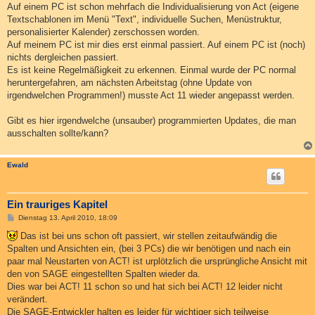
Auf einem PC ist schon mehrfach die Individualisierung von Act (eigene
Textschablonen im Menü "Text", individuelle Suchen, Menüstruktur,
personalisierter Kalender) zerschossen worden.
Auf meinem PC ist mir dies erst einmal passiert. Auf einem PC ist (noch)
nichts dergleichen passiert.
Es ist keine Regelmäßigkeit zu erkennen. Einmal wurde der PC normal
heruntergefahren, am nächsten Arbeitstag (ohne Update von
irgendwelchen Programmen!) musste Act 11 wieder angepasst werden.
Gibt es hier irgendwelche (unsauber) programmierten Updates, die man
ausschalten sollte/kann?
Ewald
Ein trauriges Kapitel
B
Dienstag 13. April 2010, 18:09
e
i
Das ist bei uns schon oft passiert, wir stellen zeitaufwändig die
t
Spalten und Ansichten ein, (bei 3 PCs) die wir benötigen und nach ein
r
a
paar mal Neustarten von ACT! ist urplötzlich die ursprüngliche Ansicht mit
g
den von SAGE eingestellten Spalten wieder da.
Dies war bei ACT! 11 schon so und hat sich bei ACT! 12 leider nicht
verändert.
Die SAGE-Entwickler halten es leider für wichtiger sich teilweise