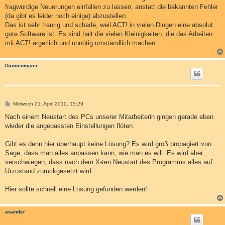
fragwürdige Neuerungen einfallen zu lassen, anstatt die bekannten Fehler
(da gibt es leider noch einige) abzustellen.
Das ist sehr traurig und schade, weil ACT! in vielen Dingen eine absolut
gute Software ist. Es sind halt die vielen Kleinigkeiten, die das Arbeiten
mit ACT! ärgerlich und unnötig umständlich machen.
Dannenmaier
B
Mittwoch 21. April 2010, 15:29
e
i
Nach einem Neustart des PCs unserer Mitarbeiterin gingen gerade eben
t
wieder die angepassten Einstellungen flöten.
r
a
g
Gibt es denn hier überhaupt keine Lösung? Es wird groß propagiert von
Sage, dass man alles anpassen kann, wie man es will. Es wird aber
verschwiegen, dass nach dem X-ten Neustart des Programms alles auf
Urzustand zurückgesetzt wird...
Hier sollte schnell eine Lösung gefunden werden!
asander