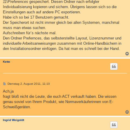
11\Preferences
gespeichert. Diesen Ordner nach erfolgter
Individualisierung kopieren und sichern. Übrigens lassen sich so die
Einstellungen auch auf andere PC exportieren.
Habe ich so bei 17 Benutzern gemacht.
Der Speicherort ist nicht immer gleich bei allen Systemen, manchmal
muss man etwas suchen.
Aufschreiben für´s nächste mal.
Den Ordner Prefernces, das selbsterstellte Layout, Lizenznummer und
individuelle Arbeitsanweisungen zusammen mit Online-Handbüchern in
den Installationsordner einfügen. Da hat man es schnell bei der Hand.
Kette
B
Dienstag 2. August 2011, 11:10
e
i
Ach,ja
t
fragt bloß nicht die Leute, die euch ACT verkauft haben. Die wissen
r
a
genau soviel von Ihrem Produkt, wie Normaverkäuferinnen von E-
g
Schweißgeräten.
Ingrid Weigoldt