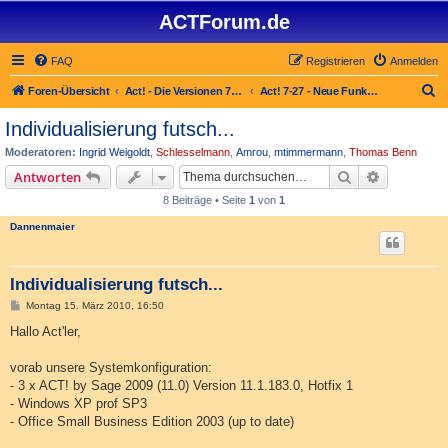
ACTForum.de
FAQ
Registrieren
Anmelden
S
Foren-Übersicht
Act! - Die Versionen 7.x bis 27.x
Act! 7-27 - Neue Funktionen in Act!
u
Individualisierung futsch...
c
Moderatoren:
Ingrid Weigoldt
,
Schlesselmann
,
Amrou
,
mtimmermann
,
Thomas Benn
h
Suche
Erweiterte
Antworten
e
8 Beiträge • Seite
1
von
1
Dannenmaier
Individualisierung futsch...
B
Montag 15. März 2010, 16:50
e
i
Hallo Act'ler,
t
r
a
vorab unsere Systemkonfiguration:
g
- 3 x ACT! by Sage 2009 (11.0) Version 11.1.183.0, Hotfix 1
- Windows XP prof SP3
- Office Small Business Edition 2003 (up to date)