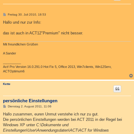
B
Freitag 30. Juli 2010, 18:53
e
i
Hallo und nur zur Info:
t
r
a
das ist auch in ACT12"Premium" nicht besser.
g
Mit freundlichen Grüßen
A Sander
__________
Act! Pro Version 16.0.291.0 Hot Fix 5, Office 2013, Win7clients, Win12Serv,
ACTOptimum6
Kette
persönliche Einstellungen
B
Dienstag 2. August 2011, 11:06
e
i
Hallo zusammen, euren Unmut verstehe ich nur zu gut.
t
Die persönlichen Einstellungen werden bei ACT 2011 in der Regel bei
r
a
Windows XP unter
C:\Dokumente und
g
Einstellungen\User\Anwendungsdaten\ACT\ACT for Windows