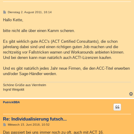
B
Dienstag 2. August 2011, 16:14
e
i
Hallo Kette,
t
r
a
bitte nicht alle über einen Kamm scheren.
g
Es gibt wirklich gute ACC's (ACT Certified Consultants), die schon
jahrelang dabei sind und einen richtigen guten Job machen und die
rechtzeitig vor Fallstricken warnen und Workarounds anbieten können.
Und bei denen kann man natürlich auch ACT!-Lizenzen kaufen.
Und es gibt natürlich jedes Jahr neue Firmen, die den ACC-Titel erwerben
und/oder Sage-Händler werden.
Schöne Grüße aus Viernheim
Ingrid Weigoldt
PatrickBBA
Re: Individualisierung futsch...
B
Mittwoch 15. Juni 2016, 10:52
e
i
Das passiert bei uns immer noch zu oft, auch mit ACT 16.