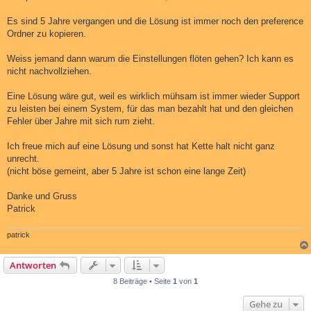
t
r
a
Es sind 5 Jahre vergangen und die Lösung ist immer noch den preference
g
Ordner zu kopieren.
Weiss jemand dann warum die Einstellungen flöten gehen? Ich kann es
nicht nachvollziehen.
Eine Lösung wäre gut, weil es wirklich mühsam ist immer wieder Support
zu leisten bei einem System, für das man bezahlt hat und den gleichen
Fehler über Jahre mit sich rum zieht.
Ich freue mich auf eine Lösung und sonst hat Kette halt nicht ganz
unrecht.
(nicht böse gemeint, aber 5 Jahre ist schon eine lange Zeit)
Danke und Gruss
Patrick
patrick
Antworten
8 Beiträge • Seite
1
von
1
Gehe zu